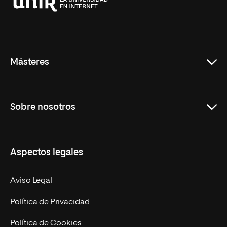
Universidad
Internacional
de
La
Rioja
Másteres
Educación
Sobre nosotros
Derecho
Ciencias de la Seguridad
Misión y Valores
Aspectos legales
Empresa
Nuestro Equipo
MBA
Contacto
Aviso Legal
Marketing y Comunicación
Política de Privacidad
Ingeniería
Política de Cookies