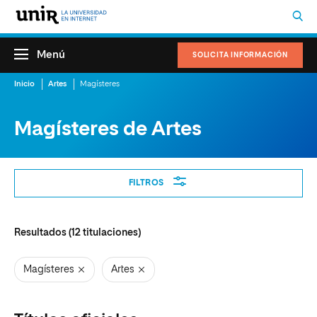
Menú
SOLICITA INFORMACIÓN
Inicio
Artes
Magísteres
Magísteres de Artes
Filtros
FILTROS
Resultados (
12
titulaciones)
Magísteres
Artes