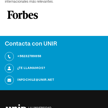
internacionales más relevantes.
Contacta con UNIR
+56232789858
¿TE LLAMAMOS?
INFOCHILE@UNIR.NET