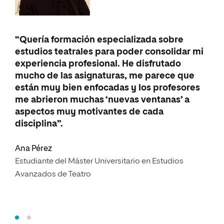
“La
“Quería formación especializada sobre
Uni
estudios teatrales para poder consolidar mi
est
experiencia profesional. He disfrutado
com
mucho de las asignaturas, me parece que
exp
están muy bien enfocadas y los profesores
mun
me abrieron muchas ‘nuevas ventanas’ a
his
aspectos muy motivantes de cada
met
disciplina”.
Mar
Ana Pérez
Estu
Estudiante del Máster Universitario en Estudios
Artí
Avanzados de Teatro