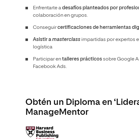
Enfrentarte a
desafíos planteados por profesi
colaboración en grupos.
Conseguir
certificaciones de herramientas dig
Asistir a
masterclass
impartidas por expertos e
logística
Participar en
talleres prácticos
sobre Google Ad
Facebook Ads.
Obtén un Diploma en ‘Lider
ManageMentor