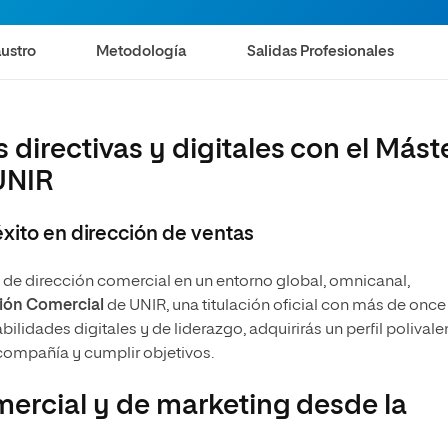
Magíster Universitario en Dirección Comercial y
Ventas
ustro
Metodología
Salidas Profesionales
directivas y digitales con el Mást
UNIR
éxito en dirección de ventas
s de dirección comercial en un entorno global, omnicanal,
ión Comercial
de UNIR, una titulación oficial con más de once
lidades digitales y de liderazgo, adquirirás un perfil polivale
 compañía y cumplir objetivos.
mercial y de marketing desde la