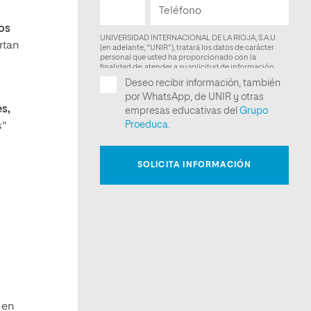
os
rtan
s,
s"
 en