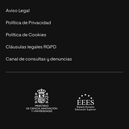
MBA
Contacto
Aviso Legal
Marketing y Comunicación
Política de Privacidad
Ingeniería
Política de Cookies
Diseño
Cláusulas legales RGPD
Ciencias de la Salud
Canal de consultas y denuncias
Artes y Humanidades