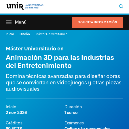
Menú
SOLICITA INFORMACIÓN
Inicio
Diseño
Máster Universitario en Animación 3D para las Industrias del Entretenimiento
Máster Universitario en
Animación 3D para las Industrias
del Entretenimiento
Domina técnicas avanzadas para diseñar obras
que se conviertan en videojuegos y otras piezas
audiovisuales
Inicio
Duración
2 nov 2026
1 curso
Créditos
Exámenes