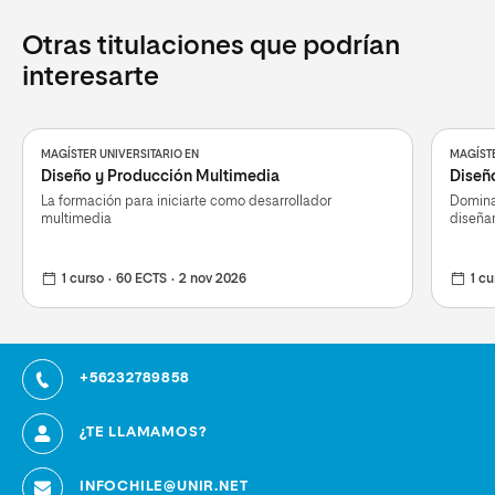
Otras titulaciones que podrían
interesarte
MAGÍSTER UNIVERSITARIO EN
MAGÍSTE
Diseño y Producción Multimedia
Diseñ
La formación para iniciarte como desarrollador
Domina
multimedia
diseñar
1 curso
60 ECTS
2 nov 2026
1 cu
+56232789858
¿TE LLAMAMOS?
INFOCHILE@UNIR.NET