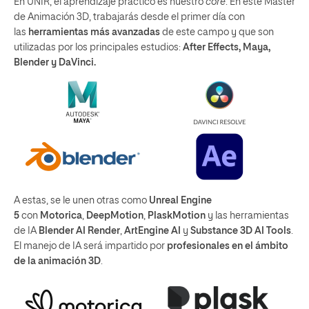
En UNIR, el aprendizaje práctico es nuestro
core
. En este Máster
de Animación 3D, trabajarás desde el primer día con
las
herramientas más avanzadas
de este campo y que son
utilizadas por los principales estudios:
After Effects, Maya,
Blender y DaVinci.
A estas, se le unen otras como
Unreal Engine
5
con
Motorica
,
DeepMotion
,
PlaskMotion
y las herramientas
de IA
Blender AI Render
,
ArtEngine AI
y
Substance 3D AI Tools
.
El manejo de IA será impartido por
profesionales en el ámbito
de la animación 3D
.