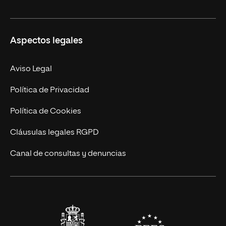
Derecho
Ciencias de la Seguridad
Misión y Valores
Aspectos legales
Empresa
Nuestro Equipo
MBA
Contacto
Aviso Legal
Marketing y Comunicación
Política de Privacidad
Ingeniería
Política de Cookies
Diseño
Cláusulas legales RGPD
Ciencias de la Salud
Canal de consultas y denuncias
Artes y Humanidades