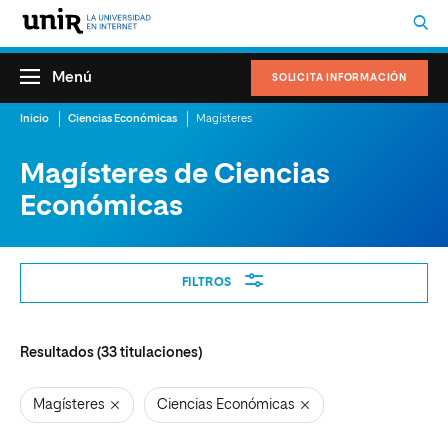
Menú
SOLICITA INFORMACIÓN
Inicio
Ciencias Económicas
Magísteres
Magísteres de Ciencias
Económicas
Filtros
FILTROS
Resultados (
33
titulaciones)
Magísteres
Ciencias Económicas