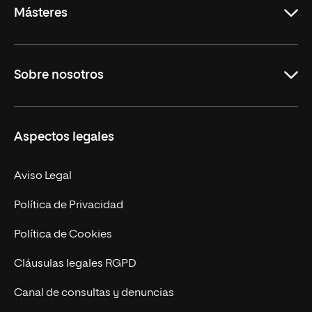
Másteres
Educación
Sobre nosotros
Derecho
Ciencias de la Seguridad
Misión y Valores
Aspectos legales
Empresa
Nuestro Equipo
MBA
Contacto
Aviso Legal
Marketing y Comunicación
Política de Privacidad
Ingeniería
Política de Cookies
Diseño
Cláusulas legales RGPD
Ciencias de la Salud
Canal de consultas y denuncias