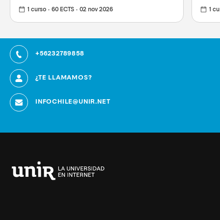
1 curso
60 ECTS
02 nov 2026
1 cu
+56232789858
¿TE LLAMAMOS?
INFOCHILE@UNIR.NET
Universidad
Internacional
de
La
Rioja