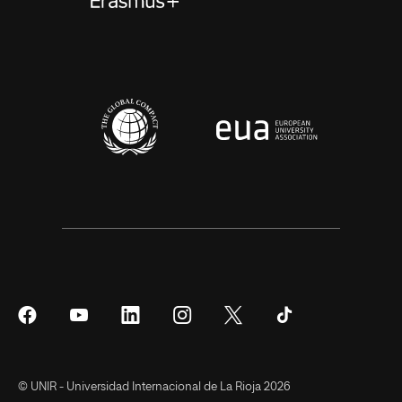
Síguenos
Síguenos
Síguenos
Síguenos
Síguenos
Síguenos
en
en
en
en
en
en
Facebook
YouTube
LinkedIn
Instagram
Twitter
Tiktok
© UNIR - Universidad Internacional de La Rioja 2026