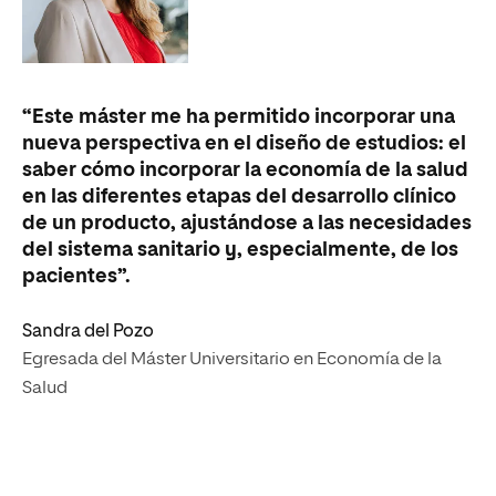
“Este máster me ha permitido incorporar una
“H
nueva perspectiva en el diseño de estudios: el
re
saber cómo incorporar la economía de la salud
re
en las diferentes etapas del desarrollo clínico
ac
de un producto, ajustándose a las necesidades
re
del sistema sanitario y, especialmente, de los
ac
pacientes”.
se
vi
Sandra del Pozo
Egresada del Máster Universitario en Economía de la
Be
Salud
Eg
Sa