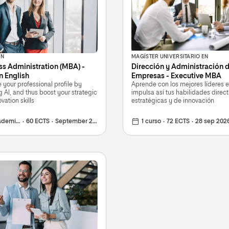
IN
MAGÍSTER UNIVERSITARIO EN
ss Administration (MBA) -
Dirección y Administración 
n English
Empresas - Executive MBA
your professional profile by
Aprende con los mejores líderes e
 AI, and thus boost your strategic
impulsa así tus habilidades direct
vation skills
estratégicas y de innovación
emic year
60 ECTS
September 28, 2026
1 curso
72 ECTS
28 sep 202