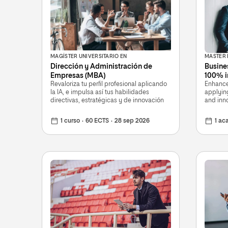
MAGÍSTER UNIVERSITARIO EN
MASTER 
Dirección y Administración de
Busine
Empresas (MBA)
100% i
Revaloriza tu perfil profesional aplicando
Enhance 
la IA, e impulsa así tus habilidades
applying
directivas, estratégicas y de innovación
and inno
1 curso
60 ECTS
28 sep 2026
1 acad