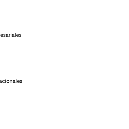
sariales​
acionales