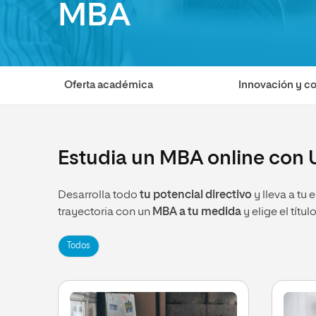
MBA
Diseño
Ingeniería y Tecnología
Grupo Educativo Proeduca
Ciencias de la Salud
Diseño
Ciencias Sociales
Ciencias de la Salud
Humanidades
Ciencias Sociales
Oferta académica
Innovación y c
Artes
Humanidades
Música
Artes
Música
Estudia un MBA online con 
Desarrolla todo
tu potencial directivo
y lleva a tu
trayectoria con un
MBA a tu medida
y elige el títu
Todos