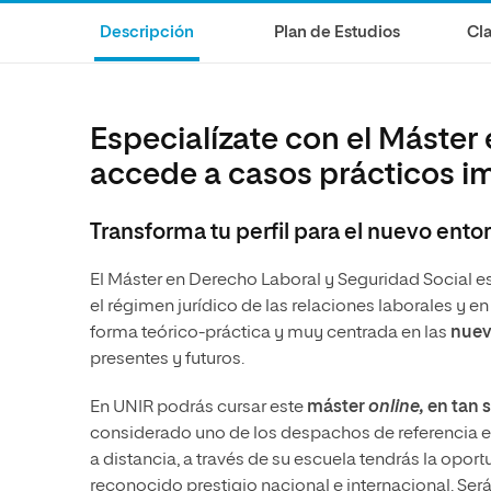
Diseño
Ingeniería y Tecnología
Grupo Educativo Proeduca
Descripción
Plan de Estudios
Cla
Ciencias de la Salud
Diseño
Ciencias Sociales
Ciencias de la Salud
Humanidades
Ciencias Sociales
Especialízate con el Máster 
Artes
Humanidades
accede a casos prácticos 
Música
Artes
Transforma tu perfil para el nuevo entor
Música
El Máster en Derecho Laboral y Seguridad Social e
el régimen jurídico de las relaciones laborales
y en
forma teórico-práctica y muy centrada en las
nuev
presentes y futuros.
En UNIR podrás cursar este
máster
online,
en tan 
considerado uno de los despachos de referencia e
a distancia, a través de su escuela tendrás la opo
reconocido prestigio nacional e internacional. Será