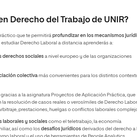
 en Derecho del Trabajo de UNIR?
áctico que te permitirá
profundizar en los mecanismos juríd
l estudiar Derecho Laboral a distancia aprenderás a:
os derechos sociales
a nivel europeo y de las organizaciones
ciación colectiva
más convenientes para los distintos context
l
gracias a la asignatura Proyectos de Aplicación Práctica, que
en la resolución de casos reales o verosímiles de Derecho Labor
bitraje, prestaciones, huelgas o conflictos laborales complej
s laborales y sociales
como el teletrabajo, la economía
miliar, así como los
desafíos jurídicos
derivados del derecho a 
torno laboral y el uso de herramientas de People Analytics.