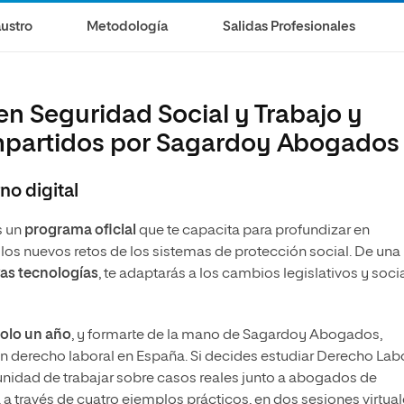
Magíster Universitario en Derecho de la
ustro
Metodología
Salidas Profesionales
Ordenación del Territorio y del Urbanismo
en Seguridad Social y Trabajo y
impartidos por Sagardoy Abogados
no digital
s un
programa oficial
que te capacita para profundizar en
 los nuevos retos de los sistemas de protección social. De una
as tecnologías
, te adaptarás a los cambios legislativos y soci
solo un año
, y formarte de la mano de Sagardoy Abogados,
n derecho laboral en España. Si decides estudiar Derecho Lab
rtunidad de trabajar sobre casos reales junto a abogados de
 a través de cuatro ejemplos prácticos, en dos sesiones virtua