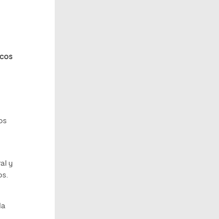
icos
os
al y
os.
la