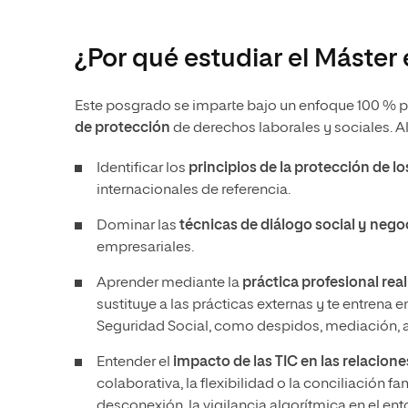
¿Por qué estudiar el Máster
Este posgrado se imparte bajo un enfoque 100 % pr
de protección
de derechos laborales y sociales. A
Identificar los
principios de la protección de l
internacionales de referencia.
Dominar las
técnicas de diálogo social y nego
empresariales.
Aprender mediante la
práctica profesional rea
sustituye a las prácticas externas y te entrena 
Seguridad Social, como despidos, mediación, ar
Entender el
impacto de las TIC en las relacione
colaborativa, la flexibilidad o la conciliación fa
desconexión, la vigilancia algorítmica en el en