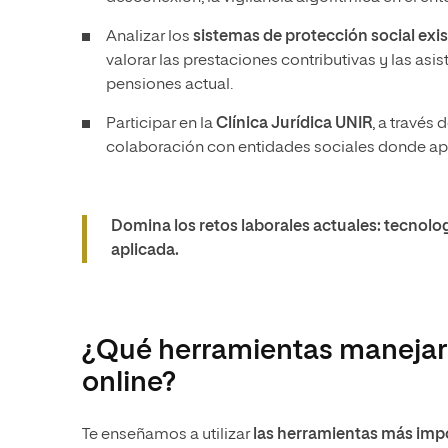
Analizar los
sistemas de protección social exi
valorar las prestaciones contributivas y las as
pensiones actual.
Participar en la
Clínica Jurídica UNIR
, a través
colaboración con entidades sociales donde apl
Domina los retos laborales actuales: tecnologí
aplicada.
¿Qué herramientas manejará
online?
Te enseñamos a utilizar
las herramientas más impo