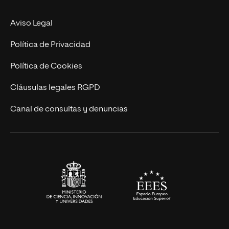
MBA
Contacto
Aviso Legal
Marketing y Comunicación
Política de Privacidad
Ingeniería
Política de Cookies
Diseño
Cláusulas legales RGPD
Ciencias de la Salud
Canal de consultas y denuncias
Artes y Humanidades