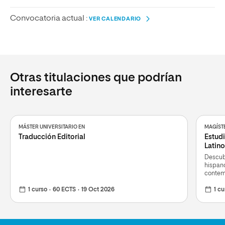
Convocatoria actual :
VER CALENDARIO
Otras titulaciones que podrían
interesarte
MÁSTER UNIVERSITARIO EN
MAGÍSTE
Traducción Editorial
Estudi
Latin
Descubr
hispan
conte
1 curso
60 ECTS
19 Oct 2026
1 cu