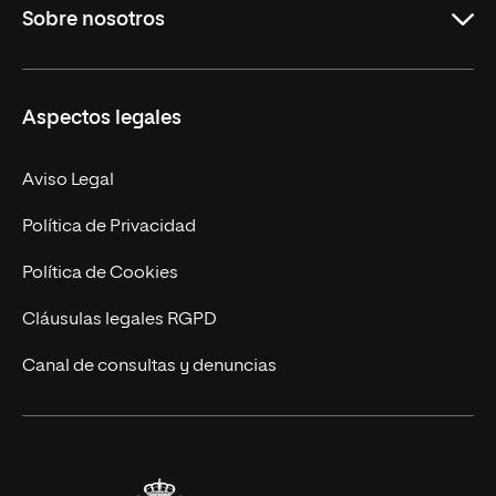
Sobre nosotros
Derecho
Ciencias de la Seguridad
Misión y Valores
Aspectos legales
Empresa
Nuestro Equipo
MBA
Contacto
Aviso Legal
Marketing y Comunicación
Política de Privacidad
Ingeniería
Política de Cookies
Diseño
Cláusulas legales RGPD
Ciencias de la Salud
Canal de consultas y denuncias
Artes y Humanidades