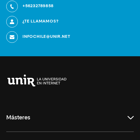
+56232789858
¿TE LLAMAMOS?
INFOCHILE@UNIR.NET
Universidad
Internacional
de
La
Rioja
Másteres
Educación