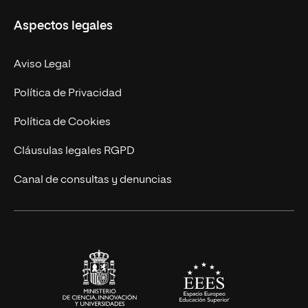
Ciencias de la Seguridad
Misión y Valores
Aspectos legales
Empresa
Nuestro Equipo
MBA
Contacto
Aviso Legal
Marketing y Comunicación
Política de Privacidad
Ingeniería
Política de Cookies
Diseño
Cláusulas legales RGPD
Ciencias de la Salud
Canal de consultas y denuncias
Artes y Humanidades