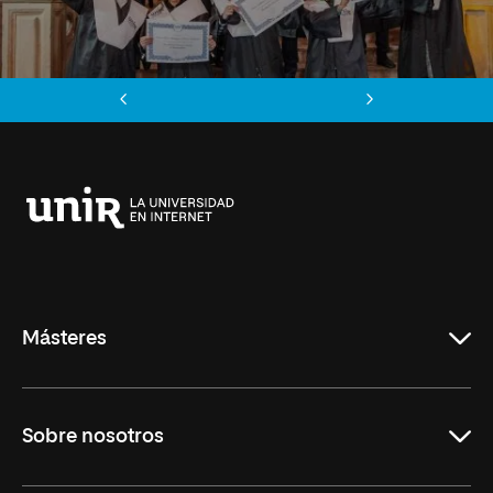
Anterior
Siguiente
Universidad
Internacional
de
La
Rioja
Másteres
Educación
Sobre nosotros
Derecho