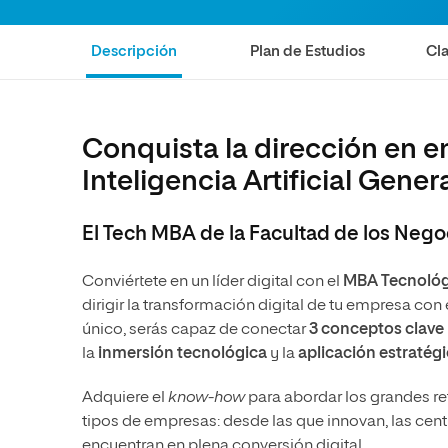
Diseño
Ingeniería y Tecnología
Grupo Educativo Proeduca
Ciencias de la Salud
Diseño
Descripción
Plan de Estudios
Cla
Ciencias Sociales
Ciencias de la Salud
Humanidades
Ciencias Sociales
Conquista la dirección en 
Artes
Humanidades
Inteligencia Artificial Gener
Música
Artes
Música
El Tech MBA de la Facultad de los Nego
Conviértete en un líder digital con el
MBA Tecnológ
dirigir la transformación digital de tu empresa con 
único, serás capaz de conectar
3 conceptos clave
la
inmersión tecnológica
y la
aplicación estratégic
Adquiere el
know-how
para abordar los grandes r
tipos de empresas: desde las que innovan, las centr
encuentran en plena conversión digital.