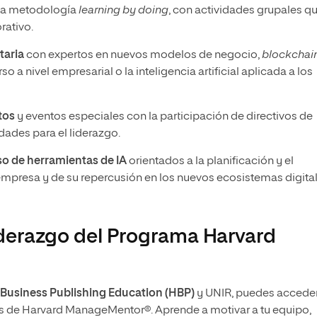
 la metodología
learning by doing
, con actividades grupales q
rativo.
taria
con expertos en nuevos modelos de negocio,
blockchai
o a nivel empresarial o la inteligencia artificial aplicada a los
tos
y eventos especiales con la participación de directivos de
ades para el liderazgo.
uso de herramientas de IA
orientados a la planificación y el
empresa y de su repercusión en los nuevos ecosistemas digita
iderazgo del Programa Harvard
Business Publishing Education (HBP)
y UNIR, puedes acceder
s
de Harvard ManageMentor®. Aprende a motivar a tu equipo,