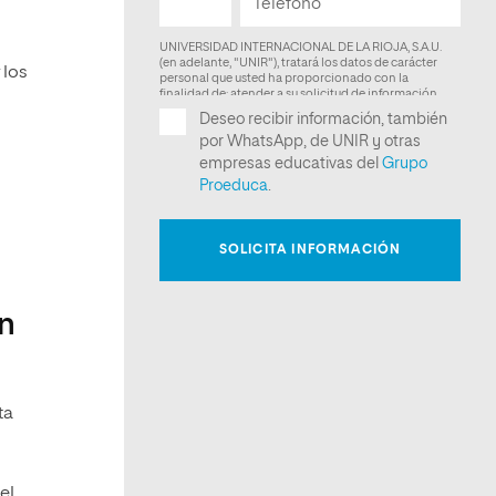
 los
ón
ta
el