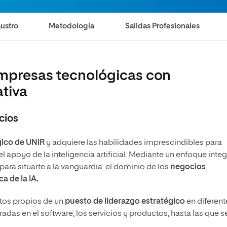
Magíster Universitario en Dirección y
Administración de Empresas – Executive MBA
ustro
Metodología
Salidas Profesionales
empresas tecnológicas con
ativa
cios
ico de UNIR
y adquiere las habilidades imprescindibles para
el apoyo de la inteligencia artificial. Mediante un enfoque integ
para situarte a la vanguardia: el dominio de los
negocios
,
a de la IA.
etos propios de un
puesto de liderazgo estratégico
en diferent
adas en el software, los servicios y productos, hasta las que s