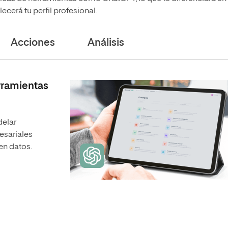
ecerá tu perfil profesional.
Acciones
Análisis
erramientas
delar
esariales
en datos.