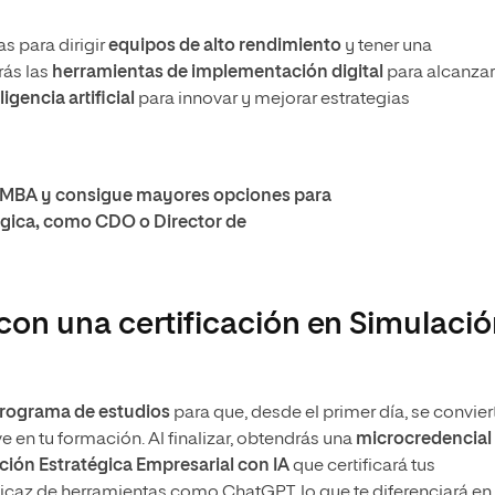
as para dirigir
equipos de alto rendimiento
y tener una
rás las
herramientas de implementación digital
para alcanzar
ligencia artificial
para innovar y mejorar estrategias
MBA y consigue mayores opciones para
ógica, como CDO o Director de
con una certificación en Simulaci
 programa de estudios
para que, desde el primer día, se convier
e en tu formación. Al finalizar, obtendrás una
microcredencial
ación Estratégica Empresarial con IA
que certificará tus
ficaz de herramientas como ChatGPT, lo que te diferenciará en 