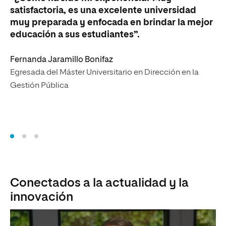
“E
satisfactoria, es una excelente universidad
si
muy preparada y enfocada en brindar la mejor
in
educación a sus estudiantes”.
ad
Fernanda Jaramillo Bonifaz
Ca
Egresada del Máster Universitario en Dirección en la
Eg
Gestión Pública
Ge
Conectados a la actualidad y la
innovación