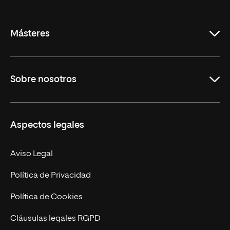
de
La
Rioja
Másteres
Educación
Sobre nosotros
Derecho
Ciencias de la Seguridad
Misión y Valores
Aspectos legales
Empresa
Nuestro Equipo
MBA
Contacto
Aviso Legal
Marketing y Comunicación
Política de Privacidad
Ingeniería
Política de Cookies
Diseño
Cláusulas legales RGPD