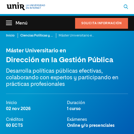
Menú
SOLICITA INFORMACIÓN
Inicio
Ciencias Políticas y Relaciones Internacionales
Máster Universitario en Dirección en la Gestión Pública
Máster Universitario en
Dirección en la Gestión Pública
Desarrolla políticas públicas efectivas,
colaborando con expertos y participando en
prácticas profesionales
Inicio
Duración
02 nov 2026
1 curso
Créditos
Exámenes
60 ECTS
Online y/o presenciales