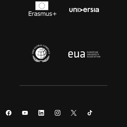
Síguenos
Síguenos
Síguenos
Síguenos
Síguenos
Síguenos
en
en
en
en
en
en
Facebook
YouTube
LinkedIn
Instagram
Twitter
Tiktok