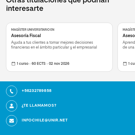
Otras titulaciones que podrían
interesarte
MAGÍSTER UNIVERSITARIO EN
MAGÍSTE
Asesoría Fiscal
Aseso
Ayuda a tus clientes a tomar mejores decisiones
Aprende
financieras en el ámbito particular y el empresarial
de una
1 curso
60 ECTS
02 nov 2026
1 cu
+56232789858
¿TE LLAMAMOS?
INFOCHILE@UNIR.NET