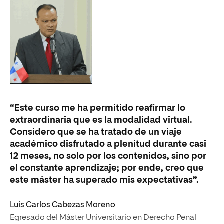
“E
“Este curso me ha permitido reafirmar lo
ob
extraordinaria que es la modalidad virtual.
mi
Considero que se ha tratado de un viaje
he
académico disfrutado a plenitud durante casi
ce
12 meses, no solo por los contenidos, sino por
en
el constante aprendizaje; por ende, creo que
este máster ha superado mis expectativas”.
Ma
Es
Luis Carlos Cabezas Moreno
Ec
Egresado del Máster Universitario en Derecho Penal