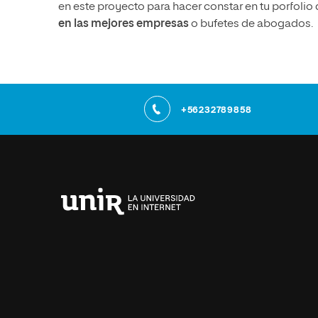
en este proyecto para hacer constar en tu porfolio
en las mejores empresas
o bufetes de abogados.
+56232789858
Universidad
Internacional
de
La
Rioja