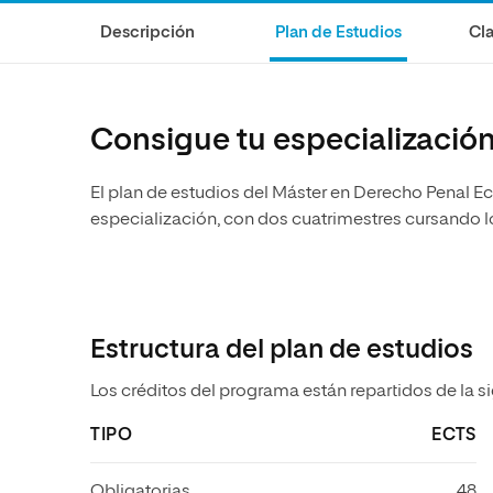
Diseño
Ingeniería y Tecnología
Grupo Educativo Proeduca
Descripción
Plan de Estudios
Cla
Ciencias de la Salud
Diseño
Ciencias Sociales
Ciencias de la Salud
Humanidades
Ciencias Sociales
Consigue tu especializació
Artes
Humanidades
El plan de estudios del Máster en Derecho Penal 
Música
Artes
especialización, con dos cuatrimestres cursando 
Música
Estructura del plan de estudios
Los créditos del programa están repartidos de la s
TIPO
ECTS
Obligatorias
48