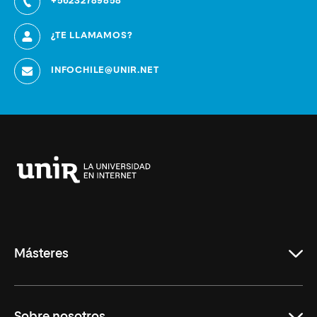
+56232789858
¿TE LLAMAMOS?
INFOCHILE@UNIR.NET
Universidad
Internacional
de
La
Rioja
Másteres
Educación