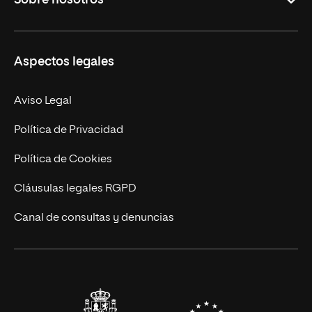
Sobre nosotros
Derecho
Ciencias de la Seguridad
Misión y Valores
Aspectos legales
Empresa
Nuestro Equipo
MBA
Contacto
Aviso Legal
Marketing y Comunicación
Política de Privacidad
Ingeniería
Política de Cookies
Diseño
Cláusulas legales RGPD
Ciencias de la Salud
Canal de consultas y denuncias
Artes y Humanidades