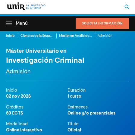
Menú
SOLICITA INFORMACIÓN
Inicio
Ciencias de la Seguridad
Máster en Análisis de la Conducta Criminal
Admisión
Máster Universitario en
Investigación Criminal
Admisión
Inicio
Duración
02 nov 2026
1 curso
Créditos
Exámenes
60 ECTS
Online y/o presenciales
Modalidad
Título
Online interactivo
Oficial