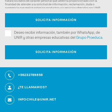
+56232789858
¿TE LLAMAMOS?
INFOCHILE@UNIR.NET