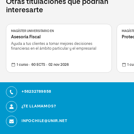
Otras titulaciones que podrían
interesarte
MAGÍSTER UNIVERSITARIO EN
MAGÍSTE
Asesoría Fiscal
Prote
Ayuda a tus clientes a tomar mejores decisiones
financieras en el ámbito particular y el empresarial
1 curso
60 ECTS
02 nov 2026
1 cu
+56232789858
¿TE LLAMAMOS?
INFOCHILE@UNIR.NET