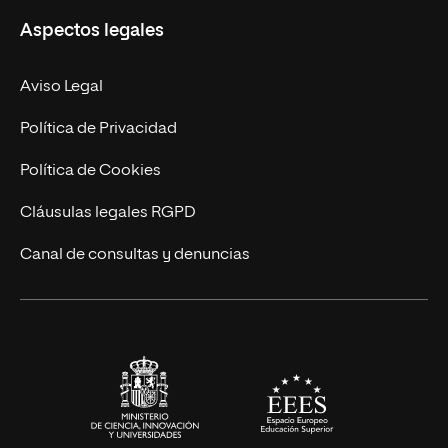
Aspectos legales
Empresa
Nuestro Equipo
MBA
Contacto
Aviso Legal
Marketing y Comunicación
Política de Privacidad
Ingeniería
Política de Cookies
Diseño
Cláusulas legales RGPD
Ciencias de la Salud
Canal de consultas y denuncias
Artes y Humanidades