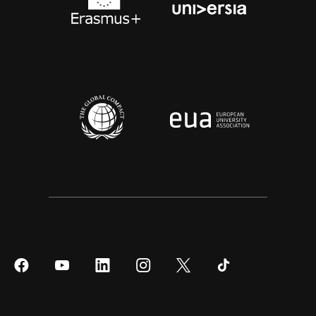
Síguenos
Síguenos
Síguenos
Síguenos
Síguenos
Síguenos
en
en
en
en
en
en
Facebook
YouTube
LinkedIn
Instagram
Twitter
Tiktok