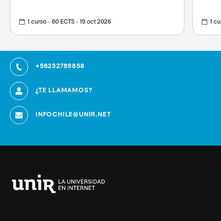
1 curso
60 ECTS
19 oct 2026
1 cu
+56232789858
¿TE LLAMAMOS?
INFOCHILE@UNIR.NET
Universidad
Internacional
de