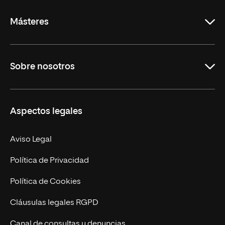
La
Rioja
Másteres
Educación
Sobre nosotros
Derecho
Ciencias de la Seguridad
Misión y Valores
Aspectos legales
Empresa
Nuestro Equipo
MBA
Contacto
Aviso Legal
Marketing y Comunicación
Política de Privacidad
Ingeniería
Política de Cookies
Diseño
Cláusulas legales RGPD
Ciencias de la Salud
Canal de consultas y denuncias