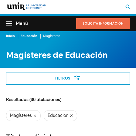
Menú
SOLICITA INFORMACIÓN
Inicio
Educación
Magísteres
Magísteres de Educación
Filtros
FILTROS
Resultados (
36
titulaciones)
Magísteres
Educación