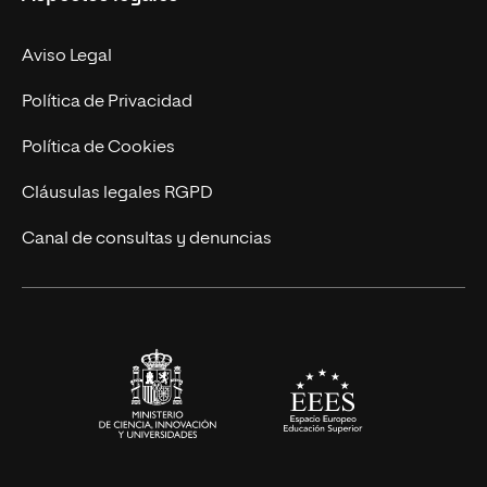
Nuestro Equipo
MBA
Contacto
Aviso Legal
Marketing y Comunicación
Política de Privacidad
Ingeniería
Política de Cookies
Diseño
Cláusulas legales RGPD
Ciencias de la Salud
Canal de consultas y denuncias
Artes y Humanidades