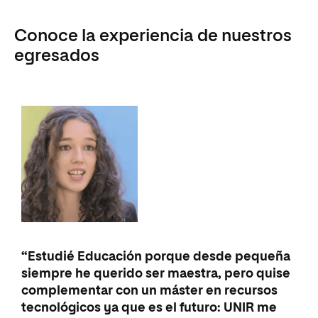
Conoce la experiencia de nuestros
egresados
“An
“Estudié Educación porque desde pequeña
har
siempre he querido ser maestra, pero quise
org
complementar con un máster en recursos
nec
tecnológicos ya que es el futuro: UNIR me
con