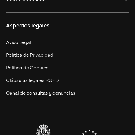
Derecho
Ciencias de la Seguridad
Misión y Valores
Aspectos legales
Empresa
Nuestro Equipo
MBA
Contacto
Aviso Legal
Marketing y Comunicación
Política de Privacidad
Ingeniería
Política de Cookies
Diseño
Cláusulas legales RGPD
Ciencias de la Salud
Canal de consultas y denuncias
Artes y Humanidades