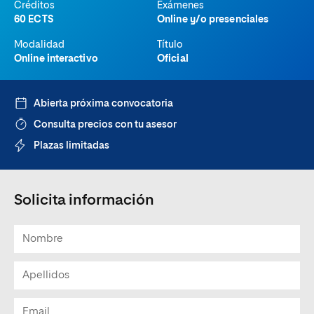
Créditos
Exámenes
60 ECTS
Online y/o presenciales
Modalidad
Título
Online interactivo
Oficial
Abierta próxima convocatoria
Consulta precios con tu asesor
Plazas limitadas
Solicita información