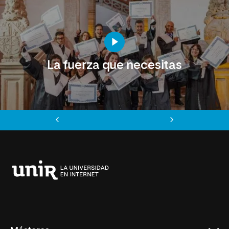
La fuerza que necesitas
Anterior
Siguiente
Universidad
Internacional
de
La
Rioja