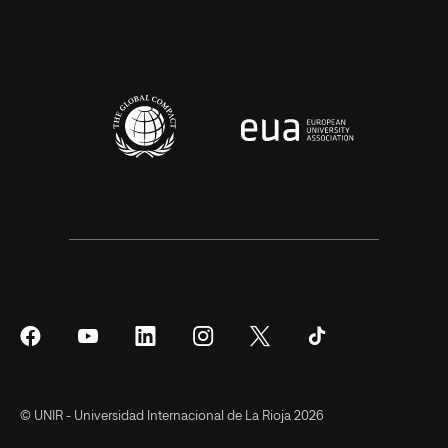
Síguenos
Síguenos
Síguenos
Síguenos
Síguenos
Síguenos
en
en
en
en
en
en
Facebook
YouTube
LinkedIn
Instagram
Twitter
Tiktok
© UNIR - Universidad Internacional de La Rioja 2026