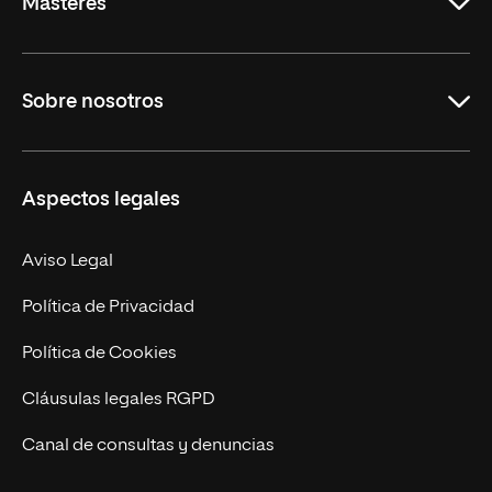
Másteres
Educación
Sobre nosotros
Derecho
Ciencias de la Seguridad
Misión y Valores
Aspectos legales
Empresa
Nuestro Equipo
MBA
Contacto
Aviso Legal
Marketing y Comunicación
Política de Privacidad
Ingeniería
Política de Cookies
Diseño
Cláusulas legales RGPD
Ciencias de la Salud
Canal de consultas y denuncias
Artes y Humanidades