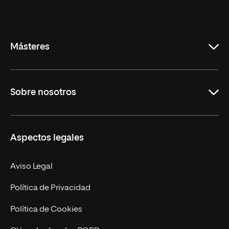
Universidad
Internacional
de
La
Rioja
Másteres
Educación
Sobre nosotros
Derecho
Ciencias de la Seguridad
Misión y Valores
Aspectos legales
Empresa
Nuestro Equipo
MBA
Contacto
Aviso Legal
Marketing y Comunicación
Política de Privacidad
Ingeniería
Política de Cookies
Diseño