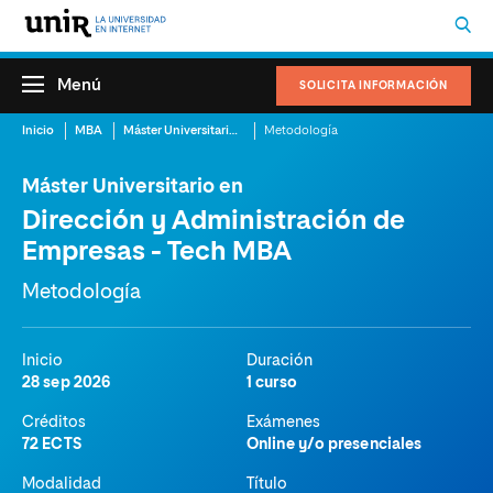
Menú
SOLICITA INFORMACIÓN
Inicio
MBA
Máster Universitario en Dirección y Administración de Empresas – Tech MBA
Metodología
Máster Universitario en
Dirección y Administración de
Empresas - Tech MBA
Metodología
Inicio
Duración
28 sep 2026
1 curso
Créditos
Exámenes
72 ECTS
Online y/o presenciales
Modalidad
Título