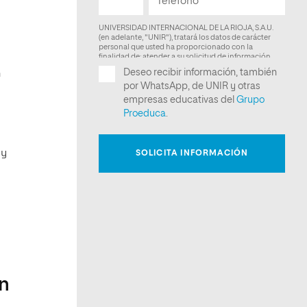
n
 y
ón