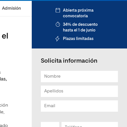
Admisión
Abierta próxima
convocatoria
34% de descuento
hasta el 1 de junio
 el
Plazas limitadas
Solicita información
s
ias,
ción
le,
cado