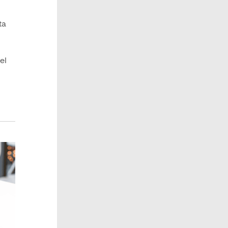
ta
el