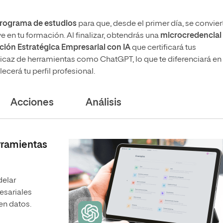
 programa de estudios
para que, desde el primer día, se convier
e en tu formación. Al finalizar, obtendrás una
microcredencial
ación Estratégica Empresarial con IA
que certificará tus
ficaz de herramientas como ChatGPT, lo que te diferenciará en 
ecerá tu perfil profesional.
Acciones
Análisis
erramientas
delar
esariales
en datos.