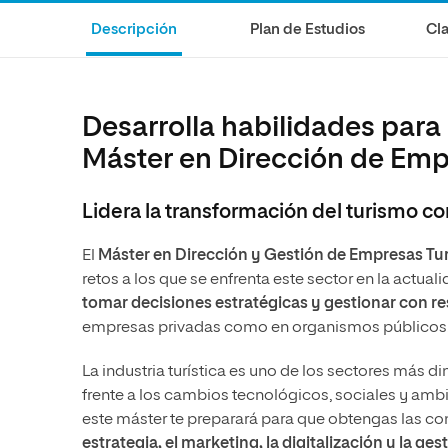
Diseño
Ingeniería y Tecnología
Grupo Educativo Proeduca
Descripción
Plan de Estudios
Cla
Ciencias de la Salud
Diseño
Ciencias Sociales
Ciencias de la Salud
Humanidades
Ciencias Sociales
Desarrolla habilidades para 
Artes
Humanidades
Máster en Dirección de Empr
Música
Artes
Lidera la transformación del turismo co
Música
El
Máster en Dirección y Gestión de Empresas Tur
retos a los que se enfrenta este sector en la actual
tomar decisiones estratégicas y gestionar con re
empresas privadas como en organismos públicos
La industria turística es uno de los sectores más 
frente a los cambios tecnológicos, sociales y ambi
este máster te preparará para que obtengas las c
estrategia, el marketing, la digitalización y la ges