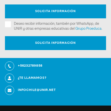
+56232789858
¿TE LLAMAMOS?
INFOCHILE@UNIR.NET