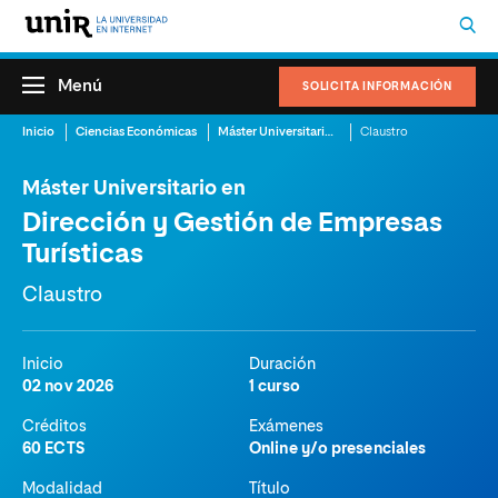
Menú
SOLICITA INFORMACIÓN
Inicio
Ciencias Económicas
Máster Universitario en Dirección y Gestión de Empresas Turísticas
Claustro
Máster Universitario en
Dirección y Gestión de Empresas
Turísticas
Claustro
Inicio
Duración
02 nov 2026
1 curso
Créditos
Exámenes
60 ECTS
Online y/o presenciales
Modalidad
Título