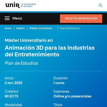
Menú
SOLICITA INFORMACIÓN
Inicio
Diseño
Máster Universitario en Animación 3D para las Industrias del Entretenimiento
Plan de Estudios
Máster Universitario en
Animación 3D para las Industrias
del Entretenimiento
Plan de Estudios
Inicio
Duración
2 nov 2026
1 curso
Créditos
Exámenes
60 ECTS
Online y/o presenciales
Modalidad
Título