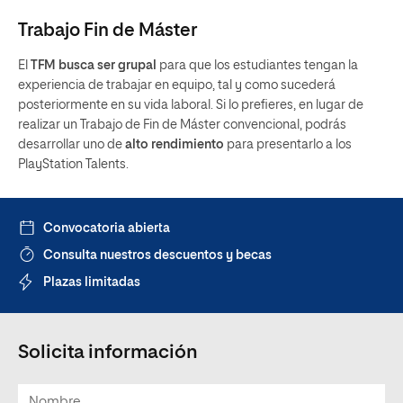
Trabajo Fin de Máster
Obligatoria
6
Historia de Animación
ASIGNATURAS
TIPO
ECTS
Narrativa Audiovisual para
6
Obligatoria
El
TFM busca ser grupal
para que los estudiantes tengan la
Animación
experiencia de trabajar en equipo, tal y como sucederá
6
Arte para Videojuegos
Obligatoria
posteriormente en su vida laboral. Si lo prefieres, en lugar de
6
Taller de Animación para Cine
Obligatoria
realizar un Trabajo de Fin de Máster convencional, podrás
6
Efectos Especiales Digitales
Obligatoria
desarrollar uno de
alto rendimiento
para presentarlo a los
PlayStation Talents.
Taller de Animación para
6
Obligatoria
Videojuegos y Efectos Especiales
Convocatoria abierta
Consulta nuestros descuentos y becas
Plazas limitadas
Solicita información