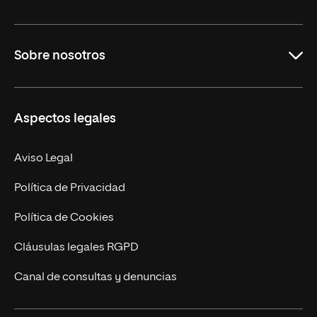
Educación
Sobre nosotros
Derecho
Ciencias de la Seguridad
Misión y Valores
Aspectos legales
Empresa
Nuestro Equipo
MBA
Contacto
Aviso Legal
Marketing y Comunicación
Política de Privacidad
Ingeniería
Política de Cookies
Diseño
Cláusulas legales RGPD
Ciencias de la Salud
Canal de consultas y denuncias
Artes y Humanidades