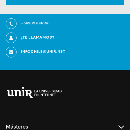
+56232789858
¿TE LLAMAMOS?
INFOCHILE@UNIR.NET
Universidad
Internacional
de
La
Rioja
Másteres