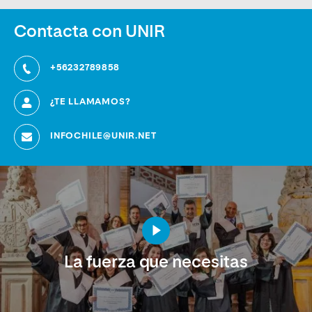
Contacta con UNIR
+56232789858
¿TE LLAMAMOS?
INFOCHILE@UNIR.NET
La fuerza que necesitas