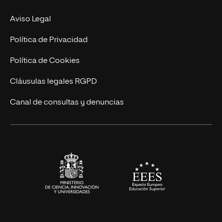
MBA
Contacto
Aviso Legal
Marketing y Comunicación
Política de Privacidad
Ingeniería
Política de Cookies
Diseño
Cláusulas legales RGPD
Ciencias de la Salud
Canal de consultas y denuncias
Artes y Humanidades