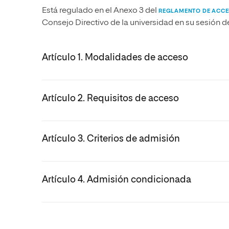
Diseño
Ingeniería y Tecnología
Grupo Educativo Proeduca
Está regulado en el Anexo 3 del
REGLAMENTO DE ACCES
Ciencias de la Salud
Diseño
Consejo Directivo de la universidad en su sesión de 
Ciencias Sociales
Ciencias de la Salud
Humanidades
Ciencias Sociales
Artículo 1. Modalidades de acceso
Artes
Humanidades
Música
Artes
Artículo 2. Requisitos de acceso
Música
Artículo 3. Criterios de admisión
Artículo 4. Admisión condicionada