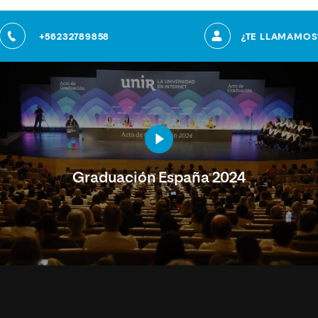
+56232789858
¿TE LLAMAMOS
Graduación España 2024