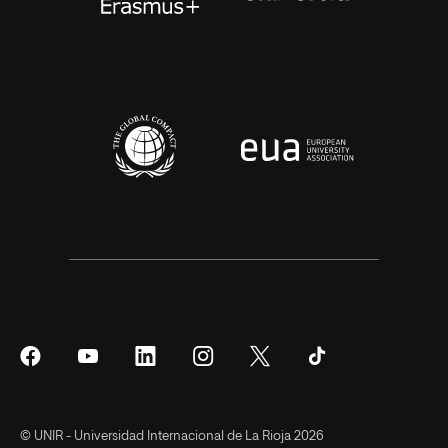
Síguenos
Síguenos
Síguenos
Síguenos
Síguenos
Síguenos
en
en
en
en
en
en
Facebook
YouTube
LinkedIn
Instagram
Twitter
Tiktok
© UNIR - Universidad Internacional de La Rioja 2026