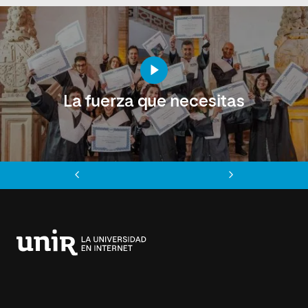
La fuerza que necesitas
Anterior
Siguiente
Universidad
Internacional
de
La
Rioja