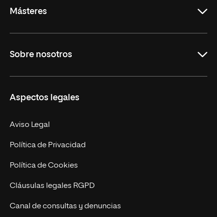
Másteres
Educación
Sobre nosotros
Derecho
Ciencias de la Seguridad
Misión y Valores
Aspectos legales
Empresa
Nuestro Equipo
MBA
Contacto
Aviso Legal
Marketing y Comunicación
Política de Privacidad
Ingeniería
Política de Cookies
Diseño
Cláusulas legales RGPD
Ciencias de la Salud
Canal de consultas y denuncias