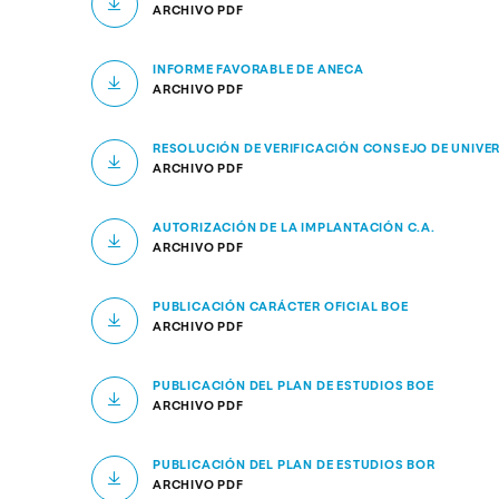
Diseño
Ingeniería y Tecnología
Grupo Educativo Proeduca
ARCHIVO PDF
Ciencias de la Salud
Diseño
INFORME FAVORABLE DE ANECA
Ciencias Sociales
Ciencias de la Salud
ARCHIVO PDF
Humanidades
Ciencias Sociales
RESOLUCIÓN DE VERIFICACIÓN CONSEJO DE UNIVE
Artes
Humanidades
ARCHIVO PDF
Música
Artes
AUTORIZACIÓN DE LA IMPLANTACIÓN C.A.
Música
ARCHIVO PDF
PUBLICACIÓN CARÁCTER OFICIAL BOE
ARCHIVO PDF
PUBLICACIÓN DEL PLAN DE ESTUDIOS BOE
ARCHIVO PDF
PUBLICACIÓN DEL PLAN DE ESTUDIOS BOR
ARCHIVO PDF