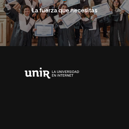
La fuerza que necesitas
Universidad
Internacional
de
La
Rioja