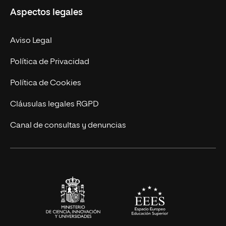
Aspectos legales
Empresa
Nuestro Equipo
MBA
Contacto
Aviso Legal
Marketing y Comunicación
Política de Privacidad
Ingeniería
Política de Cookies
Diseño
Cláusulas legales RGPD
Ciencias de la Salud
Canal de consultas y denuncias
Artes y Humanidades