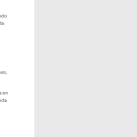
endo
da
mas,
a en
toda