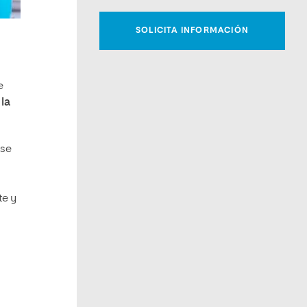
e
 la
 se
te y