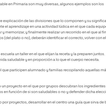
dable en Primaria son muy diversas, algunos ejemplos son los
e explicación de las divisiones que lo componen y su signific
te el aprendizaje en una actividad lúdica en el que cada equi
 y memorizar, y finalmente realizar un recorrido en el que al fi
 (del plato o no), deberán identificar el correcto, volver con el
 escuela un taller en el que elijan la receta y la preparen juntos.
da saludable y en proporción a lo que el cuerpo necesita.
n el que participen alumnado y familias recopilando aquellas m
o un proyecto en el que por grupos descubran los ingredientes
os en función de si son saludables o no y defender dicha elecc
 por proyectos, desarrollar en el centro una guía que sirva de