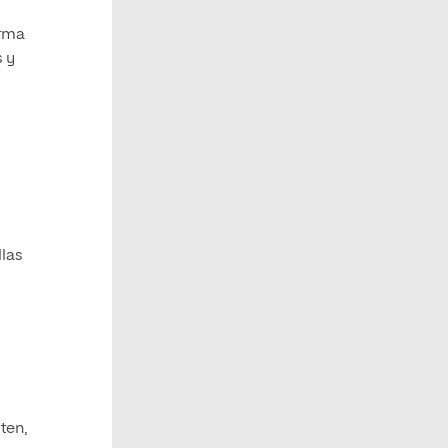
orma
s y
llas
ten,