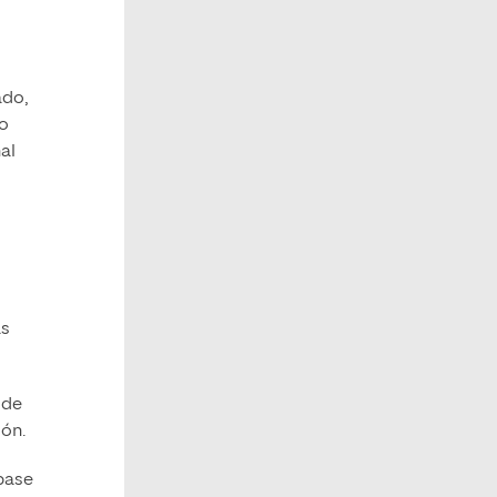
ado,
po
nal
ás
 de
ión.
 base