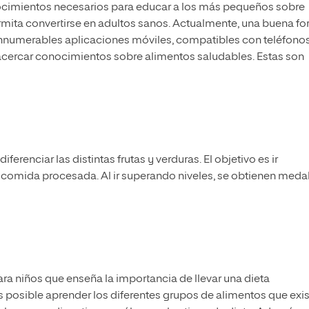
nocimientos necesarios para educar a los más pequeños sobre
rmita convertirse en adultos sanos. Actualmente, una buena f
innumerables aplicaciones móviles, compatibles con teléfono
e acercar conocimientos sobre alimentos saludables. Estas son
ferenciar las distintas frutas y verduras. El objetivo es ir
a comida procesada. Al ir superando niveles, se obtienen meda
.
ra niños que enseña la importancia de llevar una dieta
es posible aprender los diferentes grupos de alimentos que exis