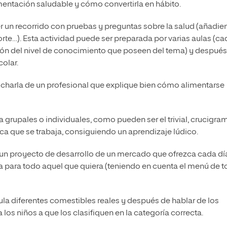
mentación saludable y cómo convertirla en hábito.
r un recorrido con pruebas y preguntas sobre la salud (añadi
rte…). Esta actividad puede ser preparada por varias aulas (ca
ón del nivel de conocimiento que poseen del tema) y después
colar.
 charla de un profesional que explique bien cómo alimentarse
grupales o individuales, como pueden ser el trivial, crucigra
ica que se trabaja, consiguiendo un aprendizaje lúdico.
ro un proyecto de desarrollo de un mercado que ofrezca cada dí
a para todo aquel que quiera (teniendo en cuenta el menú de 
aula diferentes comestibles reales y después de hablar de los
 los niños a que los clasifiquen en la categoría correcta.