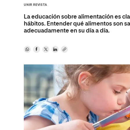
Diseño
Ingeniería y Tecnología
Grupo Educativo Proeduca
UNIR REVISTA
Ciencias de la Salud
Diseño
La educación sobre alimentación es cl
Ciencias Sociales
Ciencias de la Salud
hábitos. Entender qué alimentos son sa
adecuadamente en su día a día.
Humanidades
Ciencias Sociales
Artes
Humanidades
Música
Artes
Música