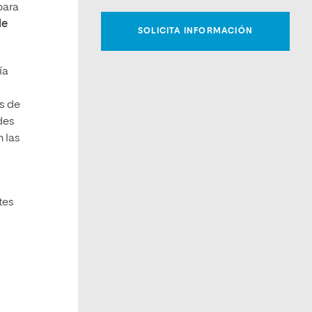
para
de
ía
s de
des
n las
tes