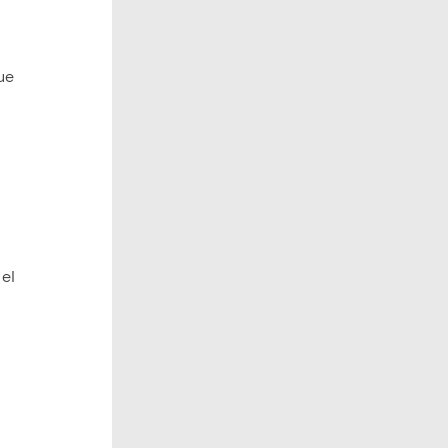
ue
 el