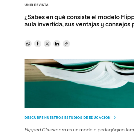
Diseño
Ingeniería y Tecnología
Grupo Educativo Proeduca
UNIR REVISTA
Ciencias de la Salud
Diseño
¿Sabes en qué consiste el modelo Fli
Ciencias Sociales
Ciencias de la Salud
aula invertida, sus ventajas y consejos p
Humanidades
Ciencias Sociales
Artes
Humanidades
Música
Artes
Música
DESCUBRE NUESTROS ESTUDIOS DE EDUCACIÓN
Flipped Classroom
es un modelo pedagógico ta