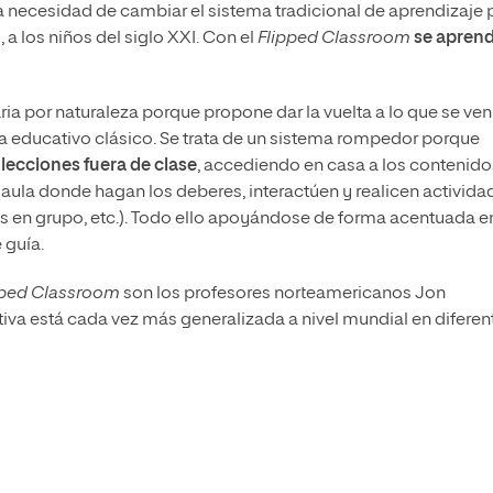
a necesidad de cambiar el sistema tradicional de aprendizaje 
 a los niños del siglo XXI. Con el
Flipped Classroom
s
e apren
ia por naturaleza porque propone dar la vuelta a lo que se ven
a educativo clásico. Se trata de un sistema rompedor porque
 lecciones fuera de clase
, accediendo en casa a los contenido
l aula donde hagan los deberes, interactúen y realicen activida
jos en grupo, etc.). Todo ello apoyándose de forma acentuada e
 guía.
pped Classroom
son los profesores norteamericanos Jon
a está cada vez más generalizada a nivel mundial en diferen