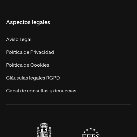
Ciencias de la Seguridad
Misión y Valores
Aspectos legales
Empresa
Nuestro Equipo
MBA
Contacto
Aviso Legal
Marketing y Comunicación
Política de Privacidad
Ingeniería
Política de Cookies
Diseño
Cláusulas legales RGPD
Ciencias de la Salud
Canal de consultas y denuncias
Artes y Humanidades