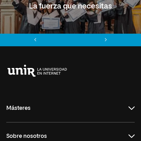
La fuerza que necesitas
Anterior
Siguiente
Universidad
Internacional
de
La
Rioja
Másteres
Educación
Sobre nosotros
Derecho