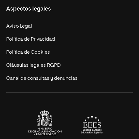
Aspectos legales
Empresa
Nuestro Equipo
MBA
Contacto
Aviso Legal
Marketing y Comunicación
Política de Privacidad
Ingeniería
Política de Cookies
Diseño
Cláusulas legales RGPD
Ciencias de la Salud
Canal de consultas y denuncias
Artes y Humanidades