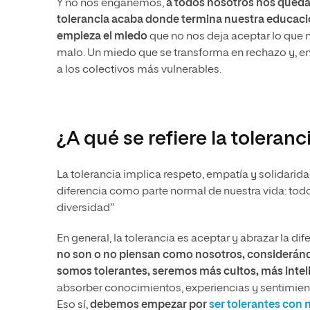
Y no nos engañemos,
a todos nosotros nos qued
tolerancia acaba donde termina nuestra educació
empieza el miedo
que no nos deja aceptar lo que 
malo. Un miedo que se transforma en rechazo y, en
a los colectivos más vulnerables.
¿A qué se refiere la toleranc
La tolerancia implica respeto, empatía y solidarida
diferencia como parte normal de nuestra vida: todo
diversidad”
En general, la tolerancia es aceptar y abrazar la dif
no son o no piensan como nosotros, considerán
somos tolerantes, seremos más cultos, más inte
absorber conocimientos, experiencias y sentimient
Eso sí,
debemos empezar por
ser tolerantes con