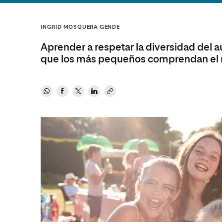
Diseño
Ingeniería y Tecnología
Grupo Educativo Proeduca
Ciencias de la Salud
Diseño
INGRID MOSQUERA GENDE
Ciencias Sociales
Ciencias de la Salud
Aprender a respetar la diversidad del 
Humanidades
Ciencias Sociales
que los más pequeños comprendan el m
Artes
Humanidades
Música
Artes
Música