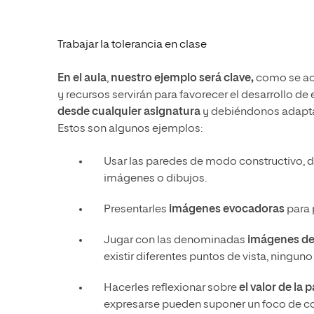
Trabajar la tolerancia en clase
En el aula
,
nuestro ejemplo será clave,
como se aca
y recursos servirán para favorecer el desarrollo de
desde cualquier asignatura
y debiéndonos adaptar
Estos son algunos ejemplos:
Usar las paredes de modo constructivo, d
imágenes o dibujos.
Presentarles
imágenes evocadoras
para 
Jugar con las denominadas
imágenes de
existir diferentes puntos de vista, ninguno
Hacerles reflexionar sobre
el valor de la 
expresarse pueden suponer un foco de conf