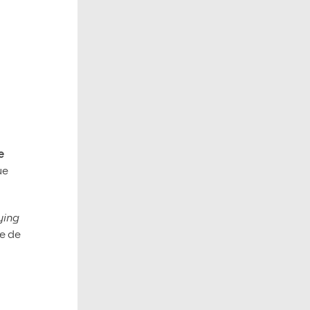
e
ue
ying
te de