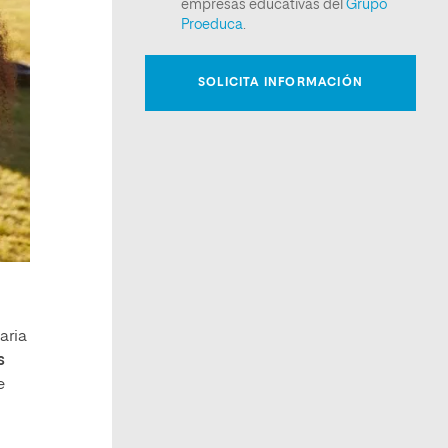
aria
s
e