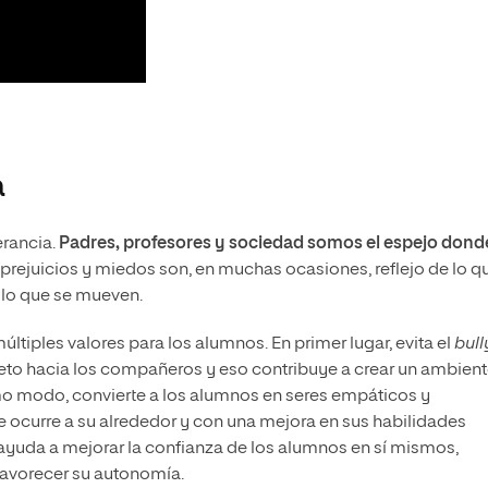
a
erancia.
Padres, profesores y sociedad somos el espejo dond
 prejuicios y miedos son, en muchas ocasiones, reflejo de lo q
n lo que se mueven.
últiples valores para los alumnos. En primer lugar, evita el
bull
espeto hacia los compañeros y eso contribuye a crear un ambien
mo modo, convierte a los alumnos en seres empáticos y
ocurre a su alrededor y con una mejora en sus habilidades
a ayuda a mejorar la confianza de los alumnos en sí mismos,
favorecer su autonomía.