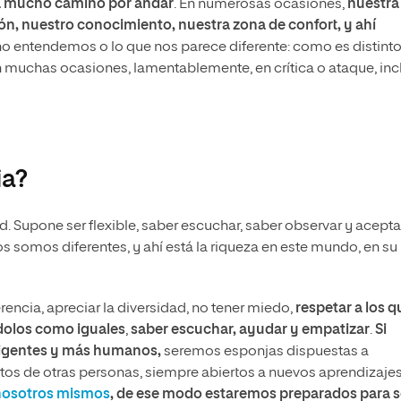
a mucho camino por andar
. En numerosas ocasiones,
nuestra
n, nuestro conocimiento, nuestra zona de confort, y ahí
no entendemos o lo que nos parece diferente: como es distinto
 muchas ocasiones, lamentablemente, en crítica o ataque, inc
ia?
d. Supone ser flexible, saber escuchar, saber observar y aceptar
s somos diferentes, y ahí está la riqueza en este mundo, en su
erencia, apreciar la diversidad, no tener miedo,
respetar a los q
dolos como iguales
,
saber escuchar, ayudar y empatizar
.
Si
ligentes y más humanos,
seremos esponjas dispuestas a
os de otras personas, siempre abiertos a nuevos aprendizajes
 nosotros mismos
, de ese modo estaremos preparados para s