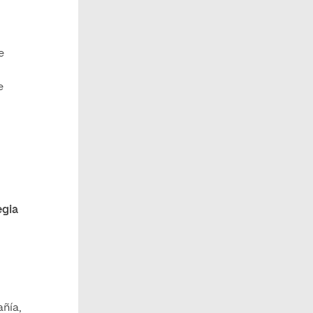
e
e
egia
ñía,