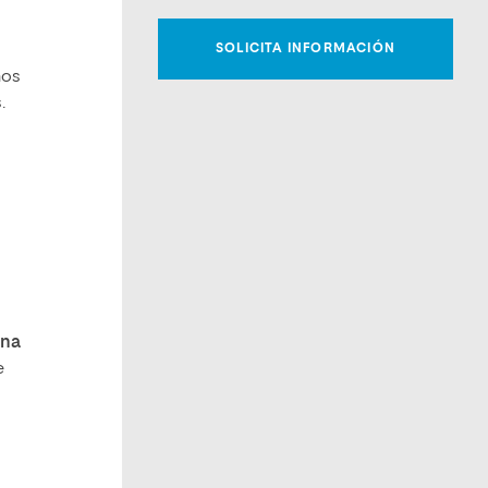
nos
.
una
e