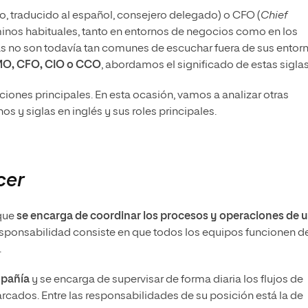
o, traducido al español, consejero delegado) o CFO (
Chief
rminos habituales, tanto en entornos de negocios como en los
s no son todavía tan comunes de escuchar fuera de sus entor
O, CFO, CIO o
CCO
, abordamos el significado de estas siglas
iones principales. En esta ocasión, vamos a analizar otras
nos y siglas en inglés y sus roles principales.
cer
 que
se encarga de coordinar los procesos y operaciones de 
u responsabilidad consiste en que todos los equipos funcionen d
.
mpañía
y se encarga de supervisar de forma diaria los flujos de
arcados. Entre las responsabilidades de su posición está la de