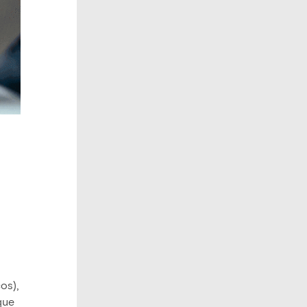
os),
que