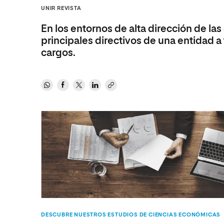
Diseño
Ingeniería y Tecnología
Grupo Educativo Proeduca
UNIR REVISTA
Ciencias de la Salud
Diseño
En los entornos de alta dirección de las
Ciencias Sociales
Ciencias de la Salud
principales directivos de una entidad a 
cargos.
Humanidades
Ciencias Sociales
Artes
Humanidades
Música
Artes
Música
DESCUBRE NUESTROS ESTUDIOS DE CIENCIAS ECONÓMICAS