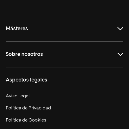
Universidad
Internacional
de
La
Rioja
Másteres
Educación
Sobre nosotros
Derecho
Ciencias de la Seguridad
Misión y Valores
Aspectos legales
Empresa
Nuestro Equipo
MBA
Contacto
Aviso Legal
Marketing y Comunicación
Política de Privacidad
Ingeniería
Política de Cookies