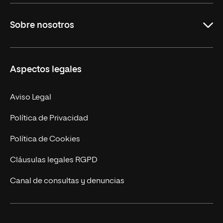
Educación
Sobre nosotros
Derecho
Ciencias de la Seguridad
Misión y Valores
Aspectos legales
Empresa
Nuestro Equipo
MBA
Contacto
Aviso Legal
Marketing y Comunicación
Política de Privacidad
Ingeniería
Política de Cookies
Diseño
Cláusulas legales RGPD
Ciencias de la Salud
Canal de consultas y denuncias
Artes y Humanidades