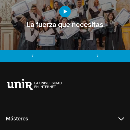
La fuerza que necesitas
Anterior
Siguiente
Universidad
Internacional
de
La
Rioja
Másteres