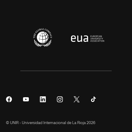
Síguenos
Síguenos
Síguenos
Síguenos
Síguenos
Síguenos
en
en
en
en
en
en
Facebook
YouTube
LinkedIn
Instagram
Twitter
Tiktok
© UNIR - Universidad Internacional de La Rioja 2026