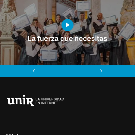
La fuerza que necesitas
Anterior
Siguiente
Universidad
Internacional
de
La
Rioja