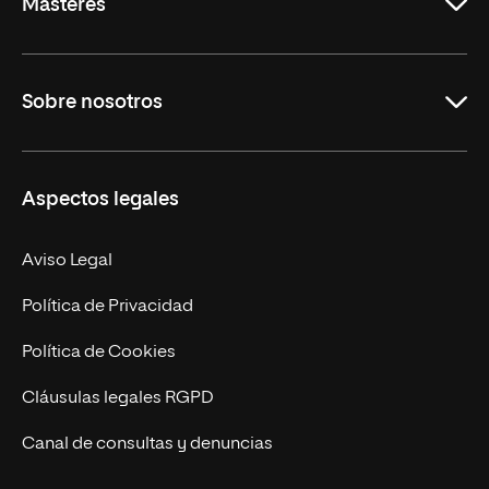
Másteres
Educación
Sobre nosotros
Derecho
Ciencias de la Seguridad
Misión y Valores
Aspectos legales
Empresa
Nuestro Equipo
MBA
Contacto
Aviso Legal
Marketing y Comunicación
Política de Privacidad
Ingeniería
Política de Cookies
Diseño
Cláusulas legales RGPD
Ciencias de la Salud
Canal de consultas y denuncias
Artes y Humanidades