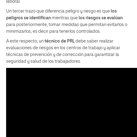
laboral.
Un tercer trazo que diferencia peligro y riesgo es que
los
peligros se identifican
mientras que
los riesgos se evalúan
para posteriormente, tomar medidas que permitan evitarlos o
minimizarlos, es decir para tenerlos controlados.
A este respecto, un
técnico de PRL
debe saber realizar
evaluaciones de riesgos en los centros de trabajo y aplicar
técnicas de prevención y de corrección para garantizar la
seguridad y salud de los trabajadores.