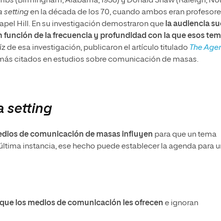
s (Birmingham, Alabama, 1938) y Donald Shaw (Raleigh, No
 setting
en la década de los 70, cuando ambos eran profesore
hapel Hill. En su investigación demostraron que
la audiencia su
en función de la frecuencia y profundidad con la que esos te
 de esa investigación, publicaron el artículo titulado
The Age
s más citados en estudios sobre comunicación de masas.
 setting
edios de comunicación de masas influyen
para que un tema
 última instancia, ese hecho puede establecer la agenda para 
que los medios de comunicación les ofrecen
e ignoran