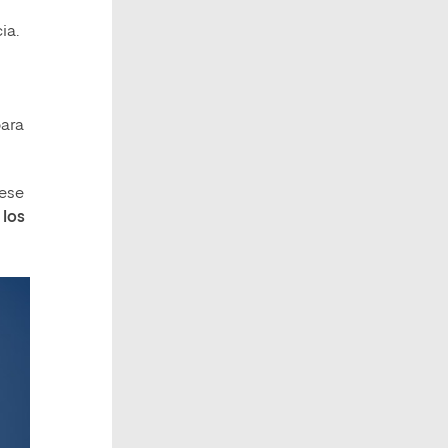
ia.
para
 ese
 los