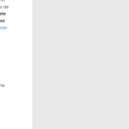
rth
s de
ele
mas
nda-
una