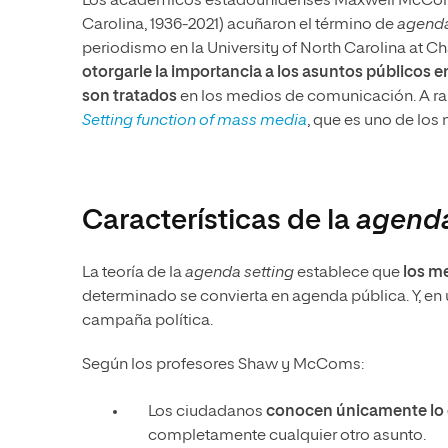
Los académicos estadounidenses Maxwell McComb
Carolina, 1936-2021) acuñaron el término de
agenda
periodismo en la University of North Carolina at C
otorgarle la importancia a los asuntos públicos 
son tratados
en los medios de comunicación. A raíz
Setting function of mass media
, que es uno de lo
Características de la
agenda
La teoría de la
agenda setting
establece que
los m
determinado se convierta en agenda pública. Y, en
campaña política.
Según los profesores Shaw y McComs:
Los ciudadanos
conocen únicamente lo 
completamente cualquier otro asunto.