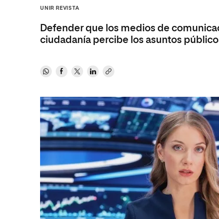
Diseño
Ingeniería y Tecnología
Grupo Educativo Proeduca
UNIR REVISTA
Ciencias de la Salud
Diseño
Defender que los medios de comunicaci
Ciencias Sociales
Ciencias de la Salud
ciudadanía percibe los asuntos público
Humanidades
Ciencias Sociales
Artes
Humanidades
Música
Artes
Música