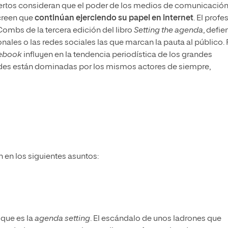
pertos consideran que el poder de los medios de comunicació
 creen que
continúan ejerciendo su papel en internet
. El profe
ombs de la tercera edición del libro
Setting the agenda
, defi
onales o las redes sociales las que marcan la pauta al público.
ebook
influyen en la tendencia periodística de los grandes
edes están dominadas por los mismos actores de siempre,
 en los siguientes asuntos:
 que es la
agenda setting
. El escándalo de unos ladrones que