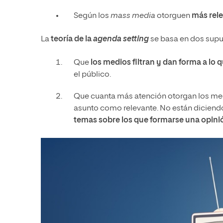
Según los
mass media
otorguen
más rele
La
teoría de la
agenda setting
se basa en dos supu
Que
los medios filtran y dan forma a lo q
el público.
Que cuanta más atención otorgan los med
asunto como relevante. No están diciend
temas sobre los que formarse una opini