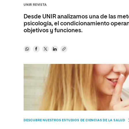
Diseño
Ingeniería y Tecnología
Grupo Educativo Proeduca
UNIR REVISTA
Ciencias de la Salud
Diseño
Desde UNIR analizamos una de las meto
Ciencias Sociales
Ciencias de la Salud
psicología, el condicionamiento operant
objetivos y funciones.
Humanidades
Ciencias Sociales
Artes
Humanidades
Música
Artes
Música
DESCUBRE NUESTROS ESTUDIOS DE CIENCIAS DE LA SALUD