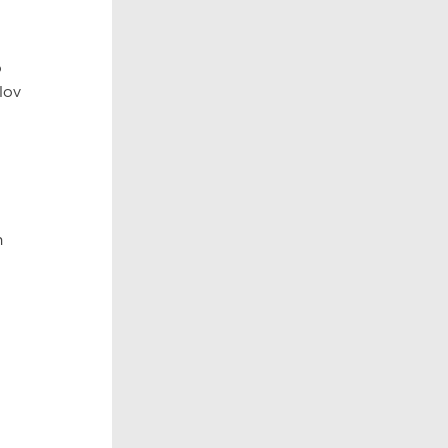
o
lov
n