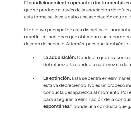
El
condicionamiento operante o instrumental
es 
que se produce a través de la asociación de refu
esta forma se lleva a cabo una asociación entre e
El objetivo principal de esta disciplina es
aumentar 
repetir
. Las acciones que obtengan una recompensa
dejarán de hacerse. Además, persigue también los
La adquisición.
Conducta que se asocia a
del refuerzo, la conducta cada vez se da
La extinción.
Esta se centra en
eliminar el
esta va decreciendo. No es un proceso in
conducta desaparezca al momento. Por est
para asegurar la eliminación de la condu
espontánea”
, donde una conducta que ya