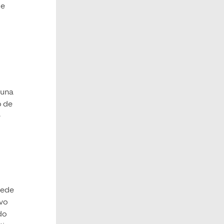
de
 una
o de
e
cede
ivo
do