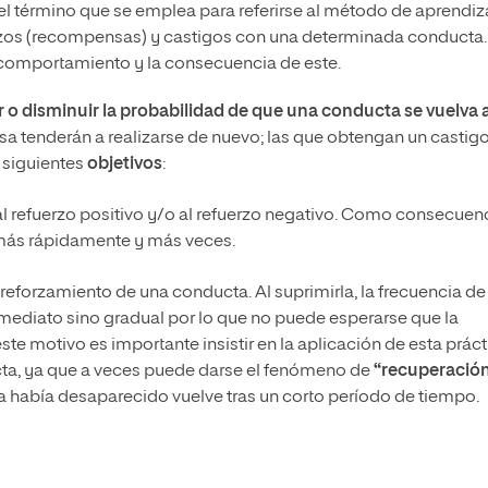
el término que se emplea para referirse al método de aprendiz
erzos (recompensas) y castigos con una determinada conducta
l comportamiento y la consecuencia de este.
o disminuir la probabilidad de que una conducta se vuelva 
 tenderán a realizarse de nuevo; las que obtengan un castig
 siguientes
objetivos
:
l refuerzo positivo y/o al refuerzo negativo. Como consecuen
 más rápidamente y más veces.
 reforzamiento de una conducta. Al suprimirla, la frecuencia de
mediato sino gradual por lo que no puede esperarse que la
e motivo es importante insistir en la aplicación de esta práct
cta, ya que a veces puede darse el fenómeno de
“recuperació
 había desaparecido vuelve tras un corto período de tiempo.