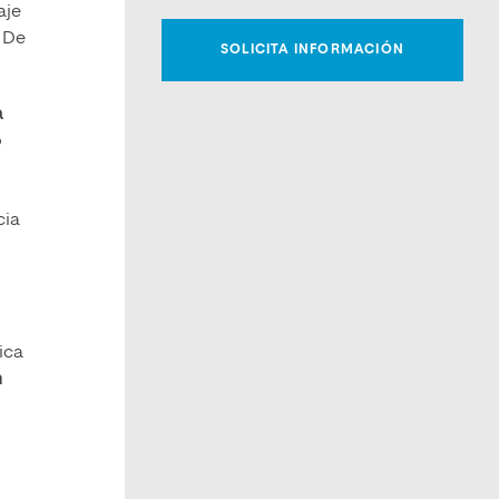
aje
. De
a
o
cia
ica
n