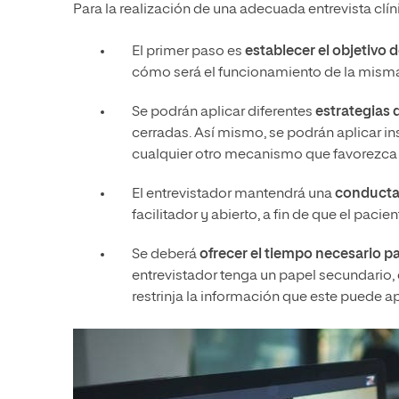
Para la realización de una adecuada entrevista clín
El primer paso es
establecer el objetivo d
cómo será el funcionamiento de la misma,
Se podrán aplicar diferentes
estrategias 
cerradas. Así mismo, se podrán aplicar in
cualquier otro mecanismo que favorezca l
El entrevistador mantendrá una
conducta 
facilitador y abierto, a fin de que el paci
Se deberá
ofrecer el tiempo necesario p
entrevistador tenga un papel secundario, 
restrinja la información que este puede ap