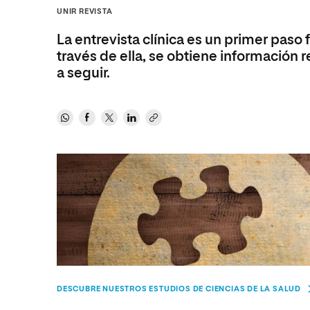
Diseño
Ingeniería y Tecnología
Grupo Educativo Proeduca
UNIR REVISTA
Ciencias de la Salud
Diseño
La entrevista clínica es un primer paso
Ciencias Sociales
Ciencias de la Salud
través de ella, se obtiene información r
a seguir.
Humanidades
Ciencias Sociales
Artes
Humanidades
Música
Artes
Música
DESCUBRE NUESTROS ESTUDIOS DE CIENCIAS DE LA SALUD