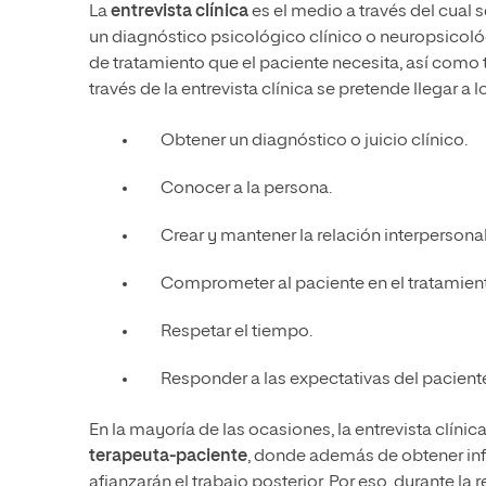
La
entrevista clínica
es el medio a través del cual s
un diagnóstico psicológico clínico o neuropsicoló
de tratamiento que el paciente necesita, así como t
través de la entrevista clínica se pretende llegar a 
Obtener un diagnóstico o juicio clínico.
Conocer a la persona.
Crear y mantener la relación interpersonal
Comprometer al paciente en el tratamien
Respetar el tiempo.
Responder a las expectativas del pacient
En la mayoría de las ocasiones, la entrevista clíni
terapeuta-paciente
, donde además de obtener info
afianzarán el trabajo posterior. Por eso, durante la