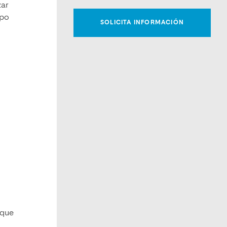
zar
ipo
 que