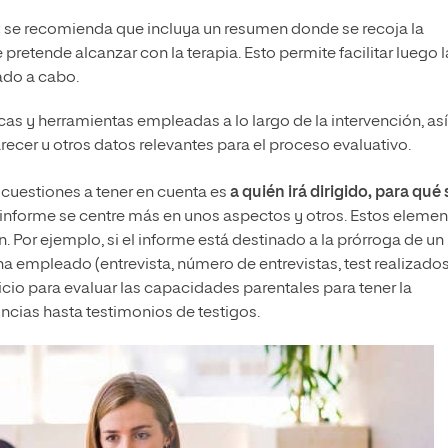
:
se recomienda que incluya un resumen donde se recoja la
retende alcanzar con la terapia. Esto permite facilitar luego l
ado a cabo.
as y herramientas empleadas a lo largo de la intervención, así
er u otros datos relevantes para el proceso evaluativo.
 cuestiones a tener en cuenta es
a quién irá dirigido, para qué 
el informe se centre más en unos aspectos y otros. Estos eleme
n. Por ejemplo, si el informe está destinado a la prórroga de un
ha empleado (entrevista, número de entrevistas, test realizados
uicio para evaluar las capacidades parentales para tener la
uncias hasta testimonios de testigos.