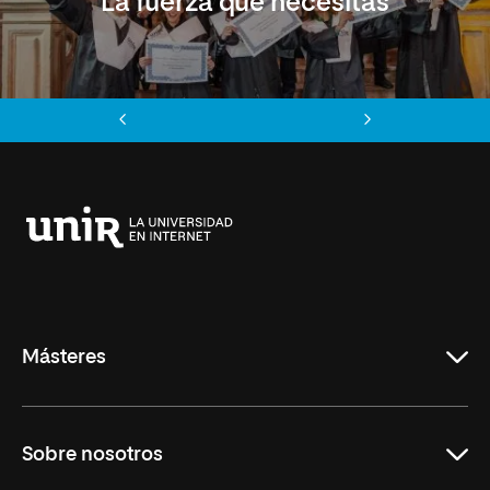
La fuerza que necesitas
Anterior
Siguiente
Universidad
Internacional
de
La
Rioja
Másteres
Educación
Sobre nosotros
Derecho