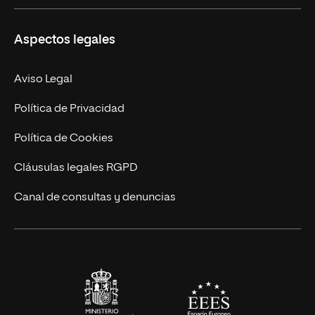
Ciencias de la Seguridad
Misión y Valores
Aspectos legales
Empresa
Nuestro Equipo
MBA
Contacto
Aviso Legal
Marketing y Comunicación
Política de Privacidad
Ingeniería
Política de Cookies
Diseño
Cláusulas legales RGPD
Ciencias de la Salud
Canal de consultas y denuncias
Artes y Humanidades