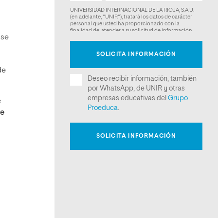
 se
de
e
ue