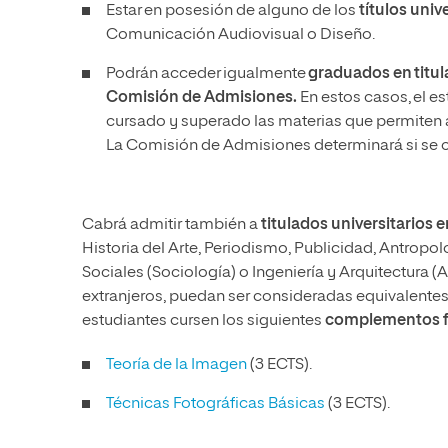
Estar en posesión de alguno de los
títulos univ
Comunicación Audiovisual o Diseño.
Podrán acceder igualmente
graduados en titul
Comisión de Admisiones.
En estos casos, el e
cursado y superado las materias que permiten adq
La Comisión de Admisiones determinará si se c
Cabrá admitir también a
titulados universitarios
Historia del Arte, Periodismo, Publicidad, Antropolo
Sociales (Sociología) o Ingeniería y Arquitectura (
extranjeros, puedan ser consideradas equivalente
estudiantes cursen los siguientes
complementos f
Teoría de la Imagen
(3 ECTS).
Técnicas Fotográficas Básicas
(3 ECTS).