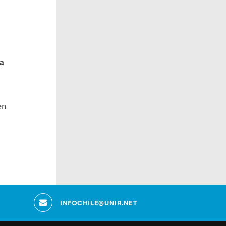
ta
en
s
INFOCHILE@UNIR.NET