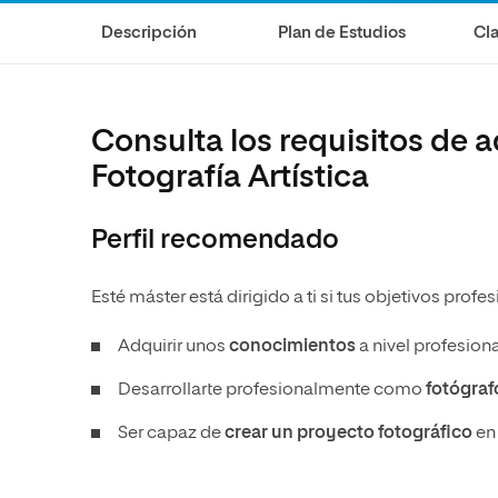
Diseño
Ingeniería y Tecnología
Grupo Educativo Proeduca
Descripción
Plan de Estudios
Cla
Ciencias de la Salud
Diseño
Ciencias Sociales
Ciencias de la Salud
Humanidades
Ciencias Sociales
Consulta los requisitos de a
Artes
Humanidades
Fotografía Artística
Música
Artes
Perfil recomendado
Música
Esté máster está dirigido a ti si tus objetivos profe
Adquirir unos
conocimientos
a nivel profesiona
Desarrollarte profesionalmente como
fotógrafo
Ser capaz de
crear un proyecto fotográfico
en