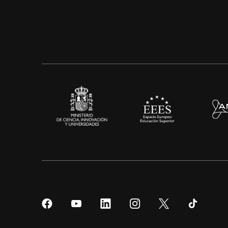
Síguenos
Síguenos
Síguenos
Síguenos
Síguenos
Sígueno
en
en
en
en
en
en
Facebook
YouTube
LinkedIn
Instagram
Twitter
Tiktok