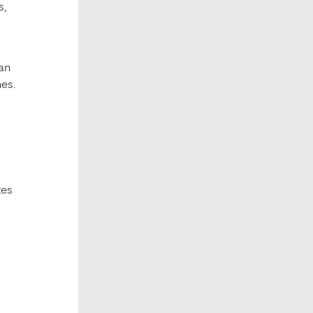
s,
han
nes.
tes