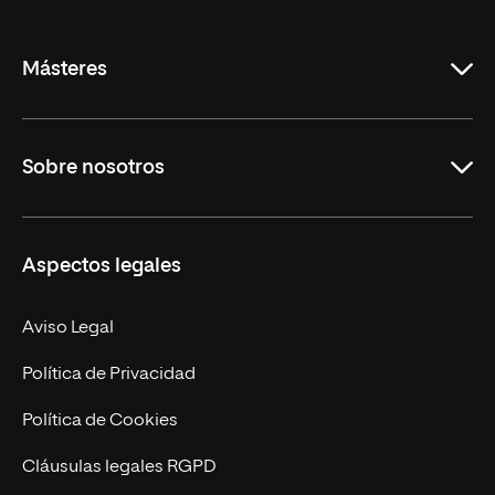
de
La
Rioja
Másteres
Educación
Sobre nosotros
Derecho
Ciencias de la Seguridad
Misión y Valores
Aspectos legales
Empresa
Nuestro Equipo
MBA
Contacto
Aviso Legal
Marketing y Comunicación
Política de Privacidad
Ingeniería
Política de Cookies
Diseño
Cláusulas legales RGPD