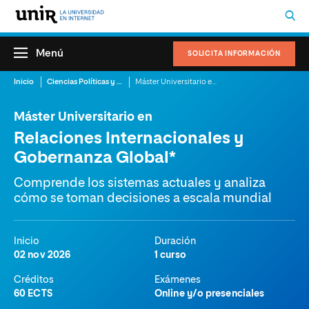
Menú
SOLICITA INFORMACIÓN
Inicio
Ciencias Políticas y Relaciones Internacionales
Máster Universitario en Relaciones Internacionales y Gobernanza Global
Máster Universitario en
Relaciones Internacionales y
Gobernanza Global*
Comprende los sistemas actuales y analiza
cómo se toman decisiones a escala mundial
Inicio
Duración
02 nov 2026
1 curso
Créditos
Exámenes
60 ECTS
Online y/o presenciales