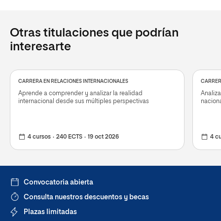
Otras titulaciones que podrían
interesarte
CARRERA EN RELACIONES INTERNACIONALES
CARRERA
Aprende a comprender y analizar la realidad
Analiza
internacional desde sus múltiples perspectivas
naciona
4 cursos
240 ECTS
19 oct 2026
4 c
Convocatoria abierta
Consulta nuestros descuentos y becas
Plazas limitadas