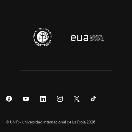
Síguenos
Síguenos
Síguenos
Síguenos
Síguenos
Síguenos
en
en
en
en
en
en
Facebook
YouTube
LinkedIn
Instagram
Twitter
Tiktok
© UNIR - Universidad Internacional de La Rioja 2026