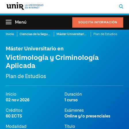
Menú
SOLICITA INFORMACIÓN
Inicio
Ciencias de la Seguridad
Máster Universitario en Victimología y Criminología Aplicada
Plan de Estudios
Máster Universitario en
Victimología y Criminología
Aplicada
Plan de Estudios
Inicio
Duración
02 nov 2026
1 curso
Créditos
Exámenes
60 ECTS
Online y/o presenciales
Modalidad
Título