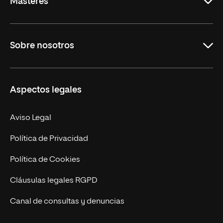
Másteres
Educación
Sobre nosotros
Derecho
Ciencias de la Seguridad
Misión y Valores
Aspectos legales
Empresa
Nuestro Equipo
MBA
Contacto
Aviso Legal
Marketing y Comunicación
Política de Privacidad
Ingeniería
Política de Cookies
Diseño
Cláusulas legales RGPD
Ciencias de la Salud
Canal de consultas y denuncias
Artes y Humanidades