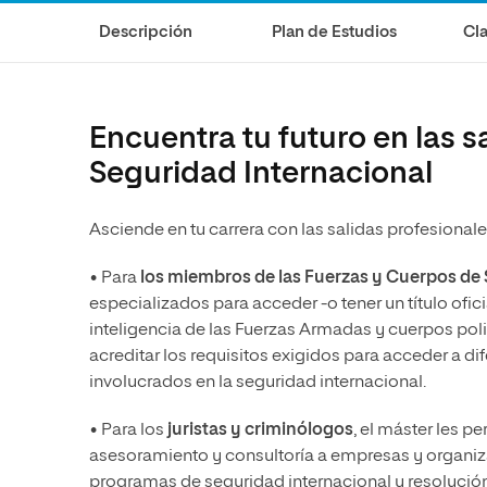
Diseño
Ingeniería y Tecnología
Grupo Educativo Proeduca
Descripción
Plan de Estudios
Cla
Ciencias de la Salud
Diseño
Ciencias Sociales
Ciencias de la Salud
Humanidades
Ciencias Sociales
Encuentra tu futuro en las s
Artes
Humanidades
Seguridad Internacional
Música
Artes
Asciende en tu carrera con las salidas profesionale
Música
• Para
los miembros de las Fuerzas y Cuerpos de 
especializados para acceder -o tener un título ofic
inteligencia de las Fuerzas Armadas y cuerpos poli
acreditar los requisitos exigidos para acceder a d
involucrados en la seguridad internacional.
• Para los
juristas y criminólogos
, el máster les p
asesoramiento y consultoría a empresas y organizac
programas de seguridad internacional y resolución