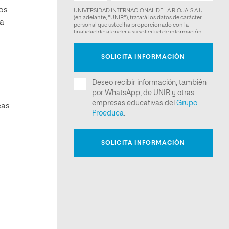
los
la
eas