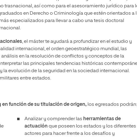
 trasnacional, así como para el asesoramiento jurídico para 
s graduados en Derecho o Criminología que estén orientados a 
más especializados para llevar a cabo una tesis doctoral
rnacional.
nacionales
, el máster te ayudará a profundizar en el estudio y
ealidad internacional, el orden geoestratégico mundial, las
análisis en la resolución de conflictos y conceptos de la
 interpretar las principales tendencias históricas contemporán
 y la evolución de la seguridad en la sociedad internacional.
ilitares entre estados.
y
en función de su titulación de origen,
los egresados podrán:
Analizar y comprender las
herramientas de
de
actuación
que poseen los estados y los diferentes
actores para hacer frente a los desafíos y