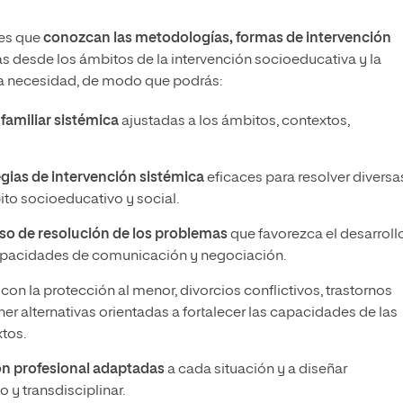
les que
conozcan las metodologías, formas de intervención
as desde los ámbitos de la intervención socioeducativa y la
sta necesidad, de modo que podrás:
 familiar sistémica
ajustadas a los ámbitos, contextos,
egias de intervención sistémica
eficaces para resolver diversa
ito socioeducativo y social.
so de resolución de los problemas
que favorezca el desarroll
pacidades de comunicación y negociación.
on la protección al menor, divorcios conflictivos, trastornos
r alternativas orientadas a fortalecer las capacidades de las
xtos.
ón profesional adaptadas
a cada situación y a diseñar
 y transdisciplinar.