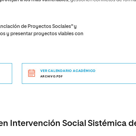
protejan a los más vulnerables
, gestionen conflictos de form
nciación de Proyectos Sociales” y
dos y presentar proyectos viables con
VER CALENDARIO ACADÉMICO
ARCHIVO.PDF
en Intervención Social Sistémica d