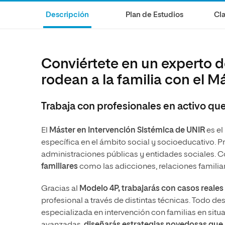
Diseño
Ingeniería y Tecnología
Grupo Educativo Proeduca
Descripción
Plan de Estudios
Cla
Ciencias de la Salud
Diseño
Ciencias Sociales
Ciencias de la Salud
Humanidades
Ciencias Sociales
Conviértete en un experto d
Artes
Humanidades
rodean a la familia con el M
Música
Artes
Trabaja con profesionales en activo que
Música
El
Máster en Intervención Sistémica de UNIR
es el
específica en el ámbito social y socioeducativo. 
administraciones públicas y entidades sociales. C
familiares
como las adicciones, relaciones familiare
Gracias al
Modelo 4P, trabajarás con casos reales
profesional a través de distintas técnicas. Todo 
especializada en intervención con familias en situ